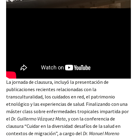
La jornada de clausura, incluyó la presentación de
publicaciones recientes relacionadas con la
transculturalidad, los cuidados en red, el patrimonio
etnológico y las experiencias de salud. Finalizando con una
máster class sobre enfermedades tropicales impartida por
el
Dr. Guillermo Vázquez Mata
, y con la conferencia de
clausura “Cuidar en la diversidad: desafíos de la salud en
contextos de migración”, a cargo del
Dr. Manuel Moreno