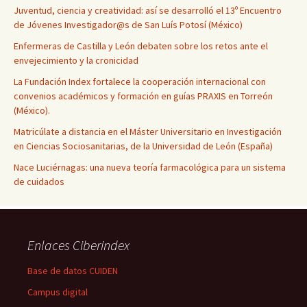
Juventud, ciencia y creatividad: así se desarrolló el 13º Encuentro
de Jóvenes Investigador@s de San Luís Potosí (México)
Enfermeras de Castilla y León debaten sobre los retos ante el
envejecimiento y la cronicidad
La Fundación Index fortalece la cooperación internacional con
convenios académicos y formación en guías PRAXIS en Torreón
(México).
Matricúlate a distancia en el Máster Universitario en Investigación
en Ciencias Sociosanitarias, de la Universidad de León (España)
Nace Luciérnagas: una nueva teoría farmacológica para un sistema
de cuidados
Enlaces Ciberindex
Base de datos CUIDEN
Campus digital