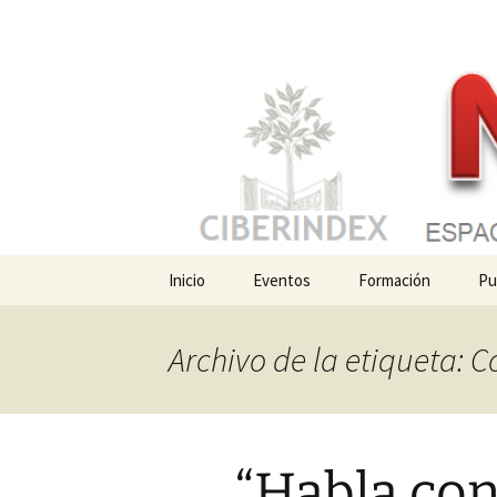
Noticiario de la Fundación Inde
Saltar
al
contenido
NOOSFER
Inicio
Eventos
Formación
Pu
Archivo de la etiqueta:
“Habla con