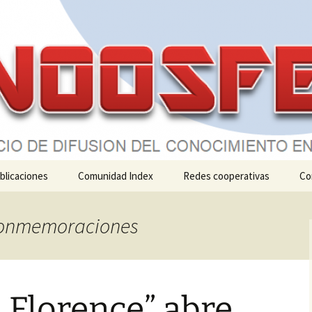
x
A
blicaciones
Comunidad Index
Redes cooperativas
Co
Convenios
LIC cualitativa
 Conmemoraciones
DonaSaber
INVESCOM
Evidencias OEBE
 Florence” abre