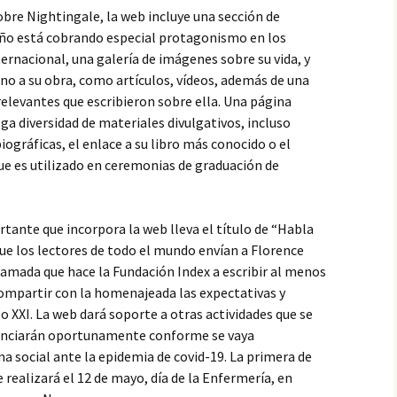
obre Nightingale, la web incluye una sección de
 año está cobrando especial protagonismo en los
ernacional, una galería de imágenes sobre su vida, y
no a su obra, como artículos, vídeos, además de una
relevantes que escribieron sobre ella. Una página
ega diversidad de materiales divulgativos, incluso
biográficas, el enlace a su libro más conocido o el
ue es utilizado en ceremonias de graduación de
tante que incorpora la web lleva el título de “Habla
que los lectores de todo el mundo envían a Florence
lamada que hace la Fundación Index a escribir al menos
compartir con la homenajeada las expectativas y
lo XXI. La web dará soporte a otras actividades que se
anunciarán oportunamente conforme se vaya
a social ante la epidemia de covid-19. La primera de
e realizará el 12 de mayo, día de la Enfermería, en