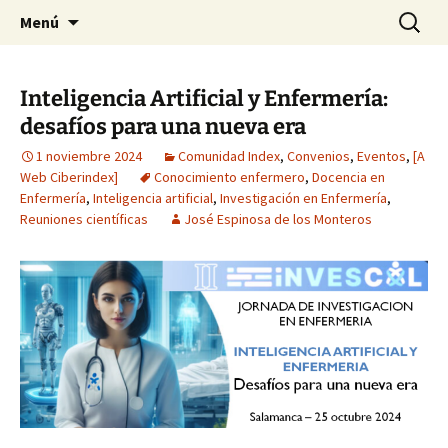
Noticiario de la Fundación Index
Saltar
Buscar:
NOOSFERA
Menú
al
contenido
Inteligencia Artificial y Enfermería:
desafíos para una nueva era
1 noviembre 2024
Comunidad Index
,
Convenios
,
Eventos
,
[A
Web Ciberindex]
Conocimiento enfermero
,
Docencia en
Enfermería
,
Inteligencia artificial
,
Investigación en Enfermería
,
Reuniones científicas
José Espinosa de los Monteros