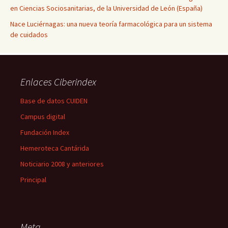
en Ciencias Sociosanitarias, de la Universidad de León (España)
Nace Luciérnagas: una nueva teoría farmacológica para un sistema
de cuidados
Enlaces Ciberindex
Base de datos CUIDEN
Campus digital
Fundación Index
Hemeroteca Cantárida
Noticiario 2008 y anteriores
Principal
Meta